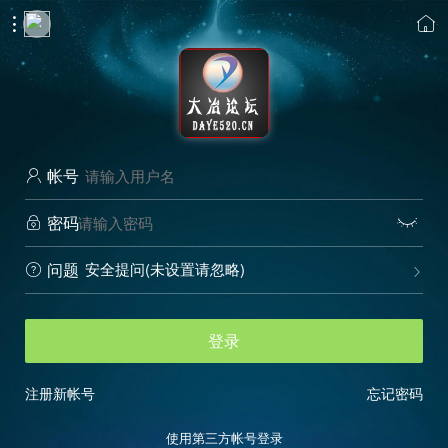


帐号

密码


安全提问(未设置请忽略)
问题


登录
注册新帐号
忘记密码
使用第三方帐号登录