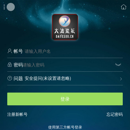


帐号

密码


安全提问(未设置请忽略)
问题


登录
注册新帐号
忘记密码
使用第三方帐号登录