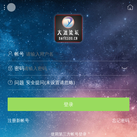


帐号

密码


安全提问(未设置请忽略)
问题


登录
注册新帐号
忘记密码
使用第三方帐号登录