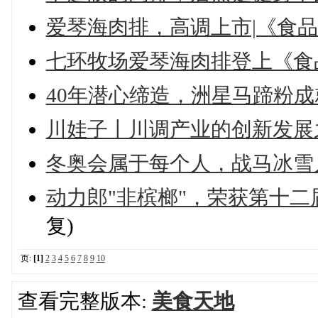
爱琴海肉排，高调上市|《食品界
七环牧场爱琴海肉排登上《食品
40年潜心缔造，洲星马蹄粉
川娃子丨川调产业的创新发展
冬奥会属于每个人，战马冰雪人
动力郎"非槟榔"，荣获第十二
复)
页:
[1]
2
3
4
5
6
7
8
9
10
查看完整版本:
美食天地