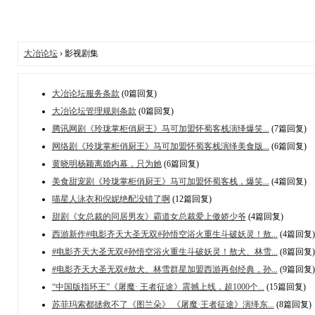
大冶论坛
› 影视剧集
大冶论坛服务条款
(0篇回复)
大冶论坛管理规则条款
(0篇回复)
腾讯网剧《玲珑掌柜俏厨王》马可加盟怀蜀客栈演绎爆笑...
(7篇回复)
网络剧《玲珑掌柜俏厨王》马可加盟怀蜀客栈演绎美食版...
(6篇回复)
黄晓明杨颖离婚内幕，只为她
(6篇回复)
美食甜宠剧《玲珑掌柜俏厨王》马可加盟怀蜀客栈，爆笑...
(4篇回复)
喵星人泳衣和倪妮绝配没错了啊
(12篇回复)
甜剧《女总裁的同居男友》霸道女总裁爱上傲娇少爷
(4篇回复)
西游新作#电影齐天大圣无双#孙悟空浴火重生斗破妖灵！敖...
(4篇回复)
#电影齐天大圣无双#孙悟空浴火重生斗破妖灵！敖犬、林雪...
(8篇回复)
#电影齐天大圣无双#敖犬、林雪群星加盟西游再创经典，孙...
(9篇回复)
“中国版指环王”《屠魔· 王者征途》震撼上线，超1000个...
(15篇回复)
苏菲玛索都拯救不了《图兰朵》 《屠魔·王者征途》演绎东...
(8篇回复)