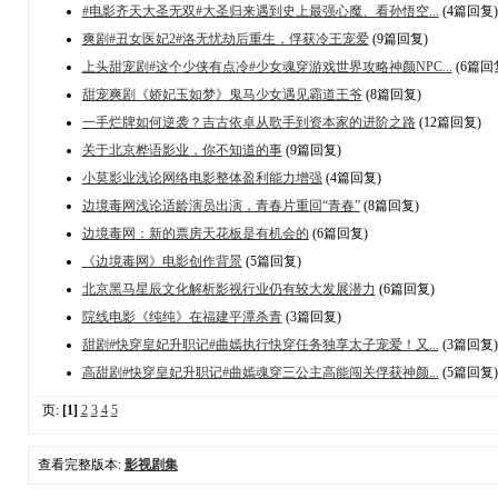
#电影齐天大圣无双#大圣归来遇到史上最强心魔、看孙悟空...
(4篇回复)
爽剧#丑女医妃2#洛无忧劫后重生，俘获冷王宠爱
(9篇回复)
上头甜宠剧#这个少侠有点冷#少女魂穿游戏世界攻略神颜NPC...
(6篇回
甜宠爽剧《娇妃玉如梦》鬼马少女遇见霸道王爷
(8篇回复)
一手烂牌如何逆袭？吉古依卓从歌手到资本家的进阶之路
(12篇回复)
关于北京桦语影业，你不知道的事
(9篇回复)
小莫影业浅论网络电影整体盈利能力增强
(4篇回复)
边境毒网浅论适龄演员出演，青春片重回“青春”
(8篇回复)
边境毒网：新的票房天花板是有机会的
(6篇回复)
《边境毒网》电影创作背景
(5篇回复)
北京黑马星辰文化解析影视行业仍有较大发展潜力
(6篇回复)
院线电影《纯纯》在福建平潭杀青
(3篇回复)
甜剧#快穿皇妃升职记#曲嫣执行快穿任务独享太子宠爱！又...
(3篇回复)
高甜剧#快穿皇妃升职记#曲嫣魂穿三公主高能闯关俘获神颜...
(5篇回复)
页:
[1]
2
3
4
5
查看完整版本:
影视剧集