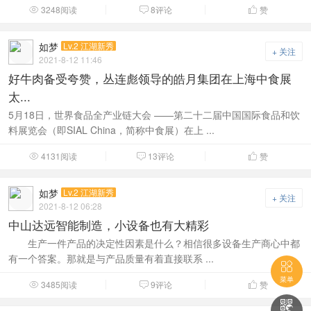
3248阅读
8评论
赞



如梦
Lv.2 江湖新秀
+ 关注
2021-8-12 11:46
好牛肉备受夸赞，丛连彪领导的皓月集团在上海中食展
太...
5月18日，世界食品全产业链大会 ——第二十二届中国国际食品和饮
料展览会（即SIAL China，简称中食展）在上 ...
4131阅读
13评论
赞



如梦
Lv.2 江湖新秀
+ 关注
2021-8-12 06:28
中山达远智能制造，小设备也有大精彩
生产一件产品的决定性因素是什么？相信很多设备生产商心中都
有一个答案。那就是与产品质量有着直接联系 ...

菜单
3485阅读
9评论
赞



