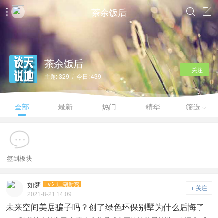
茶余饭后



茶余饭后
+ 关注
主题: 329 / 今日: 439
全部
最新
热门
精华
筛选

签到板块
如梦
Lv.2 江湖新秀
+ 关注
2021-8-21 14:09
未来空间美居骗子吗？创了绿色环保别墅为什么后悔了