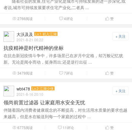
随着社会的发展,住宅产业化是城市可持续发展的进一步深化,或
者说,城市可持续发展要求住宅产业化,二者具 ...
2766阅读
4评论
赞



大沃及及
Lv.1 初入江湖
+ 关注
2021-8-21 06:22
抗疫精神是时代精神的坐标
在抗击新冠疫情斗争中，许多场景已在岁月中定格，却万般记忆犹
新。无论是闻令而动，挺身而出;还是逆行出征 ...
3479阅读
7评论
赞



wbt478
Lv.3 江湖少侠
+ 关注
2021-8-16 20:10
领尚前置过滤器 让家庭用水安全无忧
伴随着国内消费者健康观念的不断提高，对生活用水质量的要求也越
来越高，但是水在输送到每一个家庭的过程中 ...
6775阅读
11评论
赞


