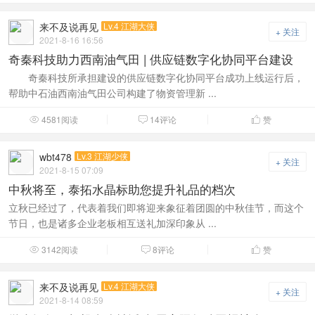
来不及说再见
Lv.4 江湖大侠
+ 关注
2021-8-16 16:56
奇秦科技助力西南油气田 | 供应链数字化协同平台建设
奇秦科技所承担建设的供应链数字化协同平台成功上线运行后，
帮助中石油西南油气田公司构建了物资管理新 ...
4581阅读
14评论
赞



wbt478
Lv.3 江湖少侠
+ 关注
2021-8-15 07:09
中秋将至，泰拓水晶标助您提升礼品的档次
立秋已经过了，代表着我们即将迎来象征着团圆的中秋佳节，而这个
节日，也是诸多企业老板相互送礼加深印象从 ...
3142阅读
8评论
赞



来不及说再见
Lv.4 江湖大侠
+ 关注
2021-8-14 08:59