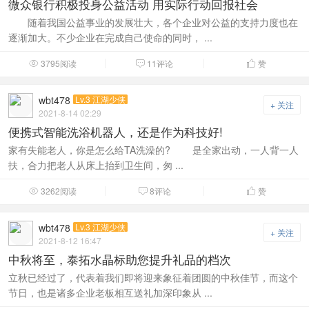
微众银行积极投身公益活动 用实际行动回报社会
随着我国公益事业的发展壮大，各个企业对公益的支持力度也在
逐渐加大。不少企业在完成自己使命的同时， ...
3795阅读
11评论
赞



wbt478
Lv.3 江湖少侠
+ 关注
2021-8-14 02:29
便携式智能洗浴机器人，还是作为科技好!
家有失能老人，你是怎么给TA洗澡的? 是全家出动，一人背一人
扶，合力把老人从床上抬到卫生间，匆 ...
3262阅读
8评论
赞



wbt478
Lv.3 江湖少侠
+ 关注
2021-8-12 16:47
中秋将至，泰拓水晶标助您提升礼品的档次
立秋已经过了，代表着我们即将迎来象征着团圆的中秋佳节，而这个
节日，也是诸多企业老板相互送礼加深印象从 ...