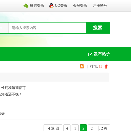
微信登录
QQ登录
会员登录
注册帐号
搜索
发布帖子
|
排名:
13
。长期和短期都可
在知道还不晚！
收好
返 回
1
2
/ 2 页