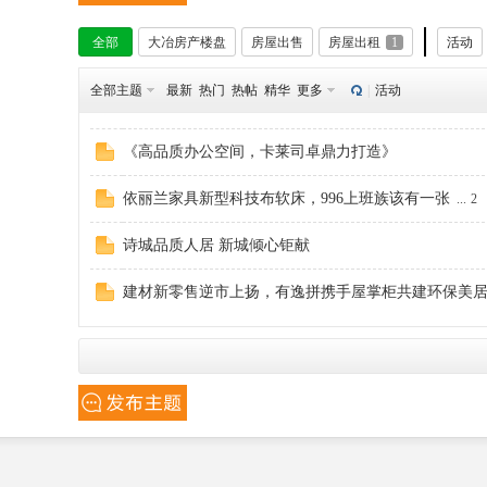
全部
大冶房产楼盘
房屋出售
房屋出租
1
活动
冶
全部主题
最新
热门
热帖
精华
更多
|
活动
《高品质办公空间，卡莱司卓鼎力打造》
依丽兰家具新型科技布软床，996上班族该有一张
...
2
诗城品质人居 新城倾心钜献
网
建材新零售逆市上扬，有逸拼携手屋掌柜共建环保美