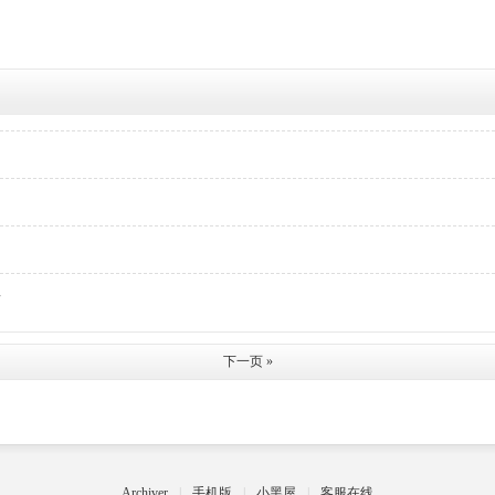
居
下一页 »
Archiver
|
手机版
|
小黑屋
|
客服在线