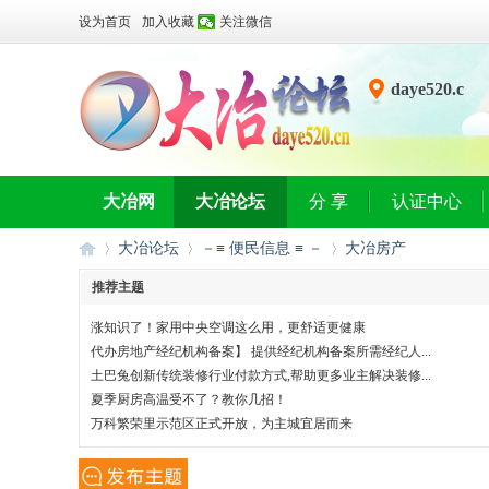
设为首页
加入收藏
关注微信
daye520.c
n
大冶网
大冶论坛
分 享
认证中心
大冶论坛
－≡ 便民信息 ≡ －
大冶房产
推荐主题
涨知识了！家用中央空调这么用，更舒适更健康
大
»
›
›
代办房地产经纪机构备案】 提供经纪机构备案所需经纪人...
土巴兔创新传统装修行业付款方式,帮助更多业主解决装修...
夏季厨房高温受不了？教你几招！
万科繁荣里示范区正式开放，为主城宜居而来