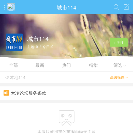
城市114



城市114
+ 关注
主题: 0 / 今日: 0
全部
最新
热门
精华
筛选

本地114
高级筛选


大冶论坛服务条款


本版块或指定的范围内尚无主题