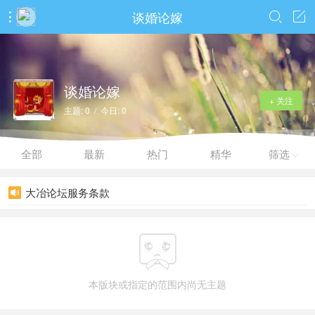
谈婚论嫁



谈婚论嫁
+ 关注
主题: 0 / 今日: 0
全部
最新
热门
精华
筛选

大冶论坛服务条款


本版块或指定的范围内尚无主题