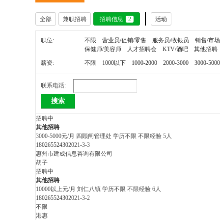
全部
兼职招聘
招聘信息
2
活动
冶
职位:
不限
营业员/促销/零售
服务员/收银员
销售/市场
保健师/美容师
人才招聘会
KTV/酒吧
其他招聘
薪资:
不限
1000以下
1000-2000
2000-3000
3000-5000
联系电话:
搜索
招聘中
其他招聘
网
3000-5000元/月
四顾闸管理处
学历不限
不限经验
5人
18026552430
2021-3-3
惠州市建成信息咨询有限公司
胡子
招聘中
其他招聘
10000以上元/月
刘仁八镇
学历不限
不限经验
6人
18026552430
2021-3-2
不限
港惠