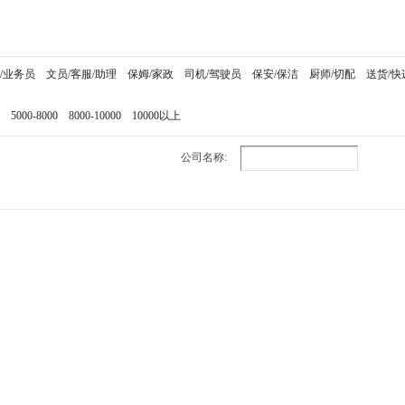
/业务员
文员/客服/助理
保姆/家政
司机/驾驶员
保安/保洁
厨师/切配
送货/快
5000-8000
8000-10000
10000以上
公司名称: