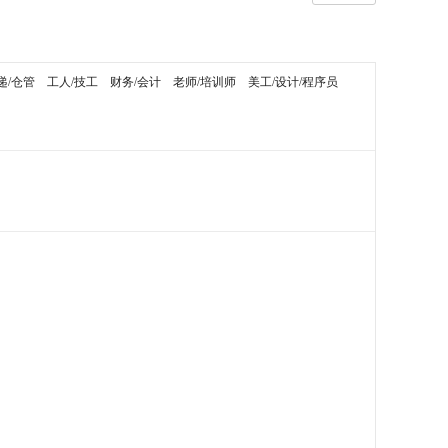
递/仓管
工人/技工
财务/会计
老师/培训师
美工/设计/程序员