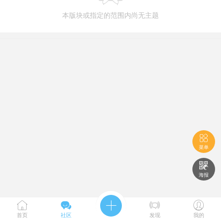
本版块或指定的范围内尚无主题

菜单

海报





首页
社区
发现
我的