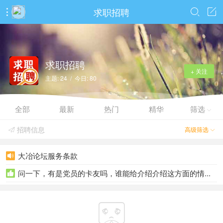
求职招聘



求职招聘
+ 关注
主题: 24 / 今日: 80
全部
最新
热门
精华
筛选

招聘信息
高级筛选


大冶论坛服务条款

问一下，有是党员的卡友吗，谁能给介绍介绍这方面的情...

