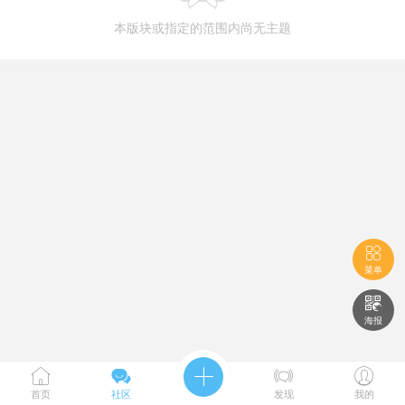
本版块或指定的范围内尚无主题

菜单

海报





首页
社区
发现
我的