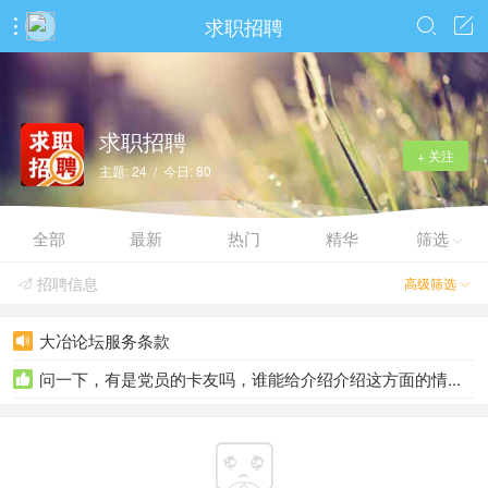
求职招聘



求职招聘
+ 关注
主题: 24 / 今日: 80
全部
最新
热门
精华
筛选

招聘信息
高级筛选


大冶论坛服务条款

问一下，有是党员的卡友吗，谁能给介绍介绍这方面的情...

