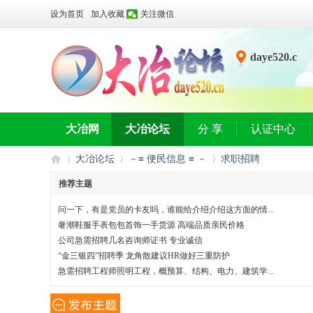
设为首页
加入收藏
关注微信
daye520.c
n
大冶网
大冶论坛
分 享
认证中心
大冶论坛
－≡ 便民信息 ≡ －
求职招聘
推荐主题
问一下，有是党员的卡友吗，谁能给介绍介绍这方面的情...
大
»
›
›
奢潮鞋服手表包包首饰一手货源 高端品质亲民价格
公司急需招聘几名咨询师证书 专业诚信
“金三银四”招聘季 龙角散建议HR做好三重防护
急需招聘工程师照明工程，概预算、结构、电力、建筑学...