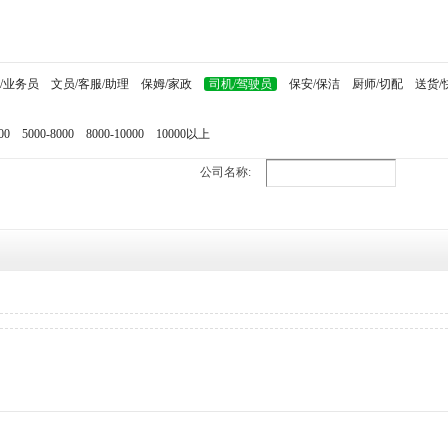
/业务员
文员/客服/助理
保姆/家政
司机/驾驶员
保安/保洁
厨师/切配
送货/
00
5000-8000
8000-10000
10000以上
公司名称: