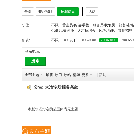
全部
兼职招聘
招聘信息
活动
冶
职位:
不限
营业员/促销/零售
服务员/收银员
销售/市场
保健师/美容师
人才招聘会
KTV/酒吧
其他招聘
薪资:
不限
1000以下
1000-2000
2000-3000
3000-50
联系电话:
搜索
全部主题
最新
热门
热帖
精华
更多
|
活动
网
公告:
大冶论坛服务条款
本版块或指定的范围内尚无主题