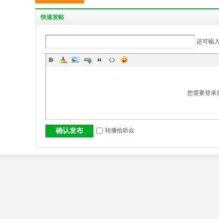
丨
快
速发帖
还可输
您需要登录
大
转播给听众
确认发布
冶