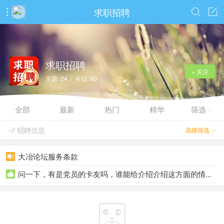
求职招聘



求职招聘
+ 关注
主题: 24 / 今日: 80
全部
最新
热门
精华
筛选

招聘信息
高级筛选


大冶论坛服务条款

问一下，有是党员的卡友吗，谁能给介绍介绍这方面的情...

