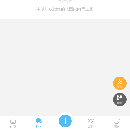
本版块或指定的范围内尚无主题

菜单

海报





首页
社区
发现
我的