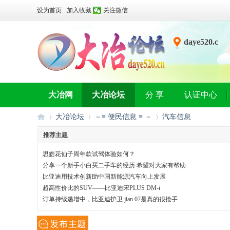
设为首页
加入收藏
关注微信
daye520.c
n
大冶网
大冶论坛
分 享
认证中心
大冶论坛
－≡ 便民信息 ≡ －
汽车信息
推荐主题
思皓花仙子周年款试驾体验如何？
大
»
›
›
分享一个新手小白买二手车的经历 希望对大家有帮助
比亚迪用技术创新助中国新能源汽车向上发展
超高性价比的SUV——比亚迪宋PLUS DM-i
订单持续递增中，比亚迪护卫 jian 07是真的很抢手