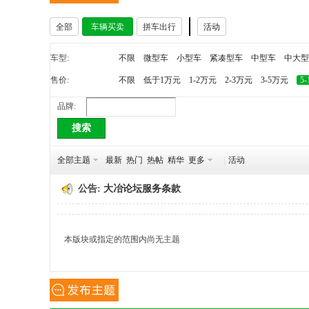
全部
车辆买卖
拼车出行
活动
冶
车型:
不限
微型车
小型车
紧凑型车
中型车
中大型
售价:
不限
低于1万元
1-2万元
2-3万元
3-5万元
5
品牌:
搜索
全部主题
最新
热门
热帖
精华
更多
|
活动
网
公告:
大冶论坛服务条款
本版块或指定的范围内尚无主题