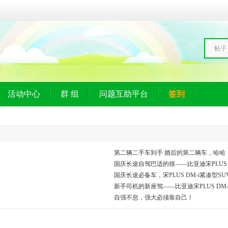
帖子
活动中心
群 组
问题互助平台
签到
第二辆二手车到手 婚后的第二辆车，哈哈
国庆长途自驾巴适的很——比亚迪宋PLUS D
国庆长途必备车，宋PLUS DM-i紧凑型S
新手司机的新座驾——比亚迪宋PLUS DM-
自强不息，强大必须靠自己！