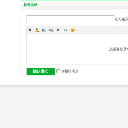
丨
快
速发帖
还可输
您需要登录
大
转播给听众
确认发布
冶