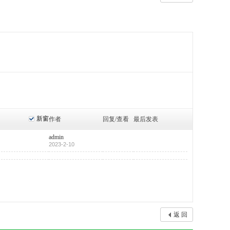
新窗
作者
回复/查看
最后发表
admin
2023-2-10
返 回