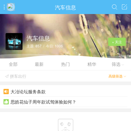
汽车信息



汽车信息
+ 关注
主题: 857 / 今日: 1006
全部
最新
热门
精华
筛选

拼车出行
高级筛选


大冶论坛服务条款

思皓花仙子周年款试驾体验如何？

