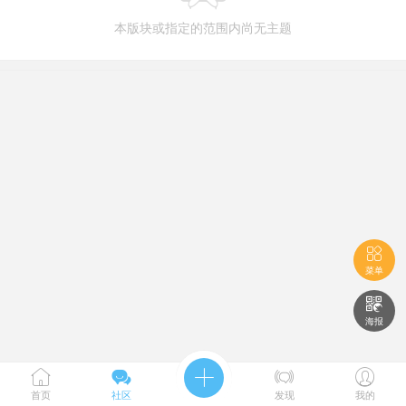
本版块或指定的范围内尚无主题

菜单

海报





首页
社区
发现
我的