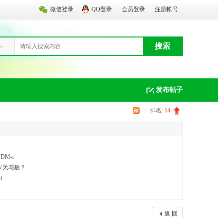
微信登录
QQ登录
会员登录
注册帐号
搜索
发布帖子
|
排名:
14
M-i
UV天花板？
i
返 回