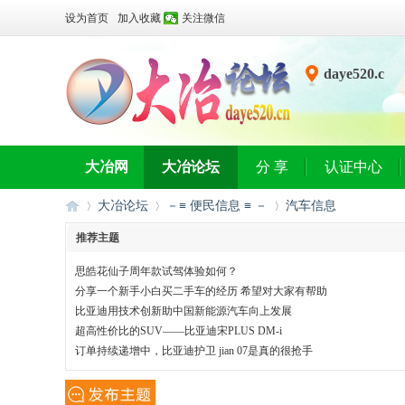
设为首页
加入收藏
关注微信
daye520.c
n
大冶网
大冶论坛
分 享
认证中心
大冶论坛
－≡ 便民信息 ≡ －
汽车信息
推荐主题
思皓花仙子周年款试驾体验如何？
大
»
›
›
分享一个新手小白买二手车的经历 希望对大家有帮助
比亚迪用技术创新助中国新能源汽车向上发展
超高性价比的SUV——比亚迪宋PLUS DM-i
订单持续递增中，比亚迪护卫 jian 07是真的很抢手