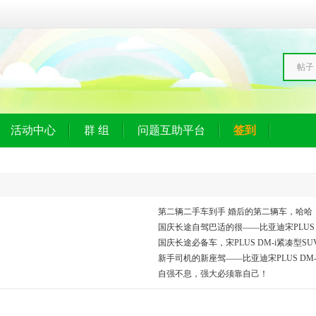
帖子
活动中心
群 组
问题互助平台
签到
第二辆二手车到手 婚后的第二辆车，哈哈
国庆长途自驾巴适的很——比亚迪宋PLUS D
国庆长途必备车，宋PLUS DM-i紧凑型S
新手司机的新座驾——比亚迪宋PLUS DM-
自强不息，强大必须靠自己！