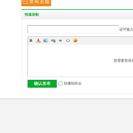
丨
快
速发帖
还可输
您需要登录
大
转播给听众
确认发布
冶