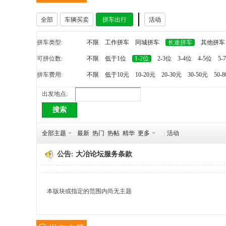
全部
车辆买卖
拼车出行
活动
冶
拼车类型:
不限
工作拼车
同城拼车
长途拼车
其他拼车
可拼位数:
不限
低于1位
1-2位
2-3位
3-4位
4-5位
5-
拼车费用:
不限
低于10元
10-20元
20-30元
30-50元
50-
出发地点:
搜索
网
全部主题
最新
热门
热帖
精华
更多
|
活动
公告:
大冶论坛服务条款
本版块或指定的范围内尚无主题