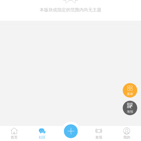
本版块或指定的范围内尚无主题

菜单

海报





首页
社区
发现
我的