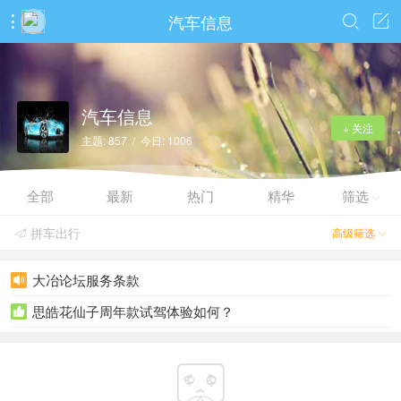
汽车信息



汽车信息
+ 关注
主题: 857 / 今日: 1006
全部
最新
热门
精华
筛选

拼车出行
高级筛选


大冶论坛服务条款

思皓花仙子周年款试驾体验如何？

