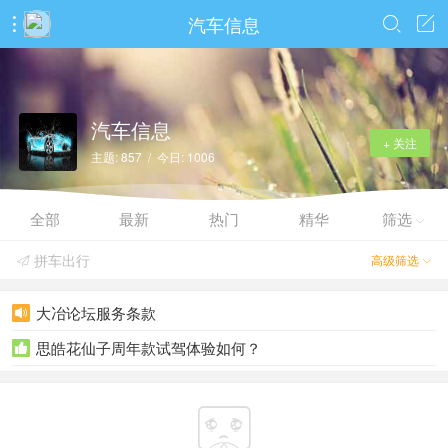
汽车信息



汽车信息
+ 关注
主题: 857 / 今日: 1006
全部
最新
热门
精华
筛选

拼车出行
高级筛选


大冶论坛服务条款

思皓花仙子周年款试驾体验如何？

