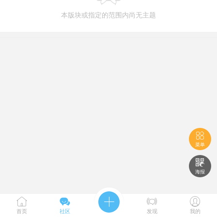
本版块或指定的范围内尚无主题

菜单

海报





首页
社区
发现
我的