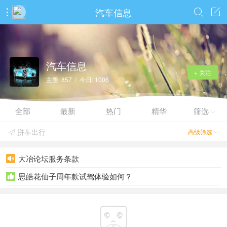
汽车信息



汽车信息
+ 关注
主题: 857 / 今日: 1006
全部
最新
热门
精华
筛选

拼车出行
高级筛选


大冶论坛服务条款

思皓花仙子周年款试驾体验如何？

