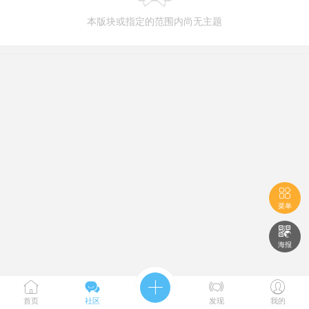
本版块或指定的范围内尚无主题

菜单

海报





首页
社区
发现
我的