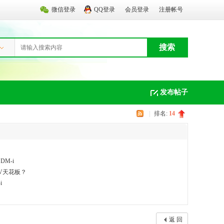
微信登录
QQ登录
会员登录
注册帐号
搜索
发布帖子
|
排名:
14
M-i
UV天花板？
i
返 回