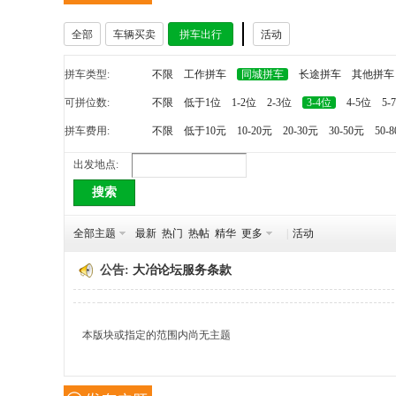
全部
车辆买卖
拼车出行
活动
冶
拼车类型:
不限
工作拼车
同城拼车
长途拼车
其他拼车
可拼位数:
不限
低于1位
1-2位
2-3位
3-4位
4-5位
5-
拼车费用:
不限
低于10元
10-20元
20-30元
30-50元
50-
出发地点:
搜索
网
全部主题
最新
热门
热帖
精华
更多
|
活动
公告:
大冶论坛服务条款
本版块或指定的范围内尚无主题