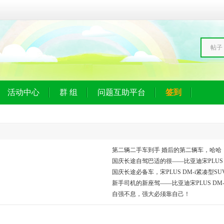
帖子
活动中心
群 组
问题互助平台
签到
第二辆二手车到手 婚后的第二辆车，哈哈
国庆长途自驾巴适的很——比亚迪宋PLUS D
国庆长途必备车，宋PLUS DM-i紧凑型S
新手司机的新座驾——比亚迪宋PLUS DM-
自强不息，强大必须靠自己！