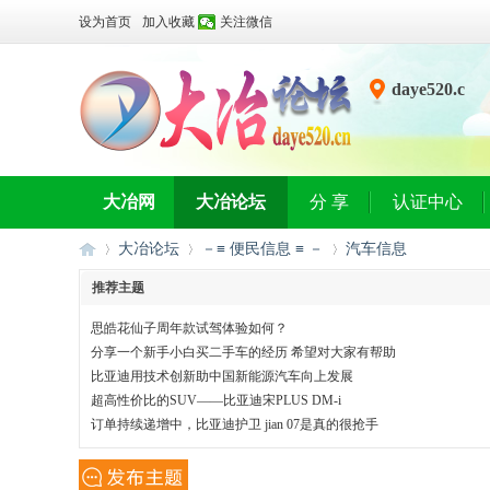
设为首页
加入收藏
关注微信
daye520.c
n
大冶网
大冶论坛
分 享
认证中心
大冶论坛
－≡ 便民信息 ≡ －
汽车信息
推荐主题
思皓花仙子周年款试驾体验如何？
大
»
›
›
分享一个新手小白买二手车的经历 希望对大家有帮助
比亚迪用技术创新助中国新能源汽车向上发展
超高性价比的SUV——比亚迪宋PLUS DM-i
订单持续递增中，比亚迪护卫 jian 07是真的很抢手