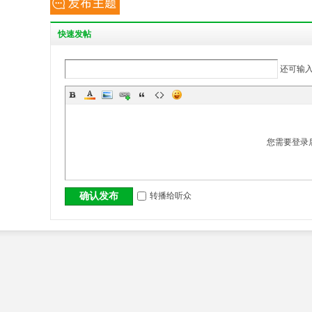
丨
快
速发帖
还可输
您需要登录
大
转播给听众
确认发布
冶