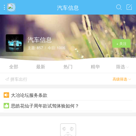
汽车信息



汽车信息
+ 关注
主题: 857 / 今日: 1006
全部
最新
热门
精华
筛选

拼车出行
高级筛选


大冶论坛服务条款

思皓花仙子周年款试驾体验如何？

