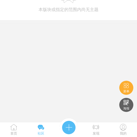
本版块或指定的范围内尚无主题

菜单

海报





首页
社区
发现
我的