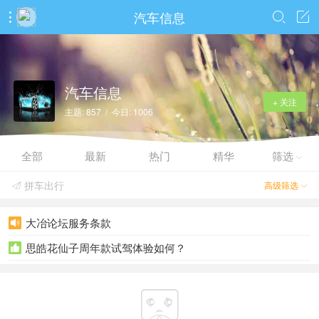
汽车信息



汽车信息
+ 关注
主题: 857 / 今日: 1006
全部
最新
热门
精华
筛选

拼车出行
高级筛选


大冶论坛服务条款

思皓花仙子周年款试驾体验如何？

