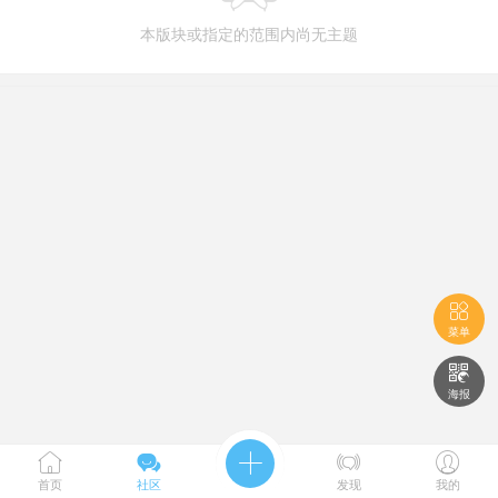
本版块或指定的范围内尚无主题

菜单

海报





首页
社区
发现
我的