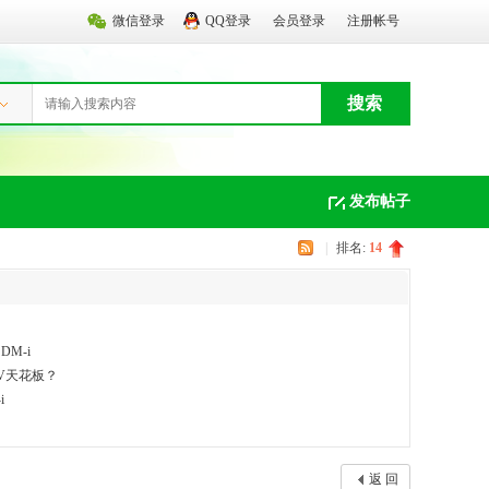
微信登录
QQ登录
会员登录
注册帐号
搜索
发布帖子
|
排名:
14
M-i
UV天花板？
i
返 回