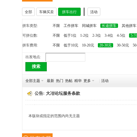
全部
车辆买卖
拼车出行
活动
冶
拼车类型:
不限
工作拼车
同城拼车
长途拼车
其他拼车
可拼位数:
不限
低于1位
1-2位
2-3位
3-4位
4-5位
5-7
拼车费用:
不限
低于10元
10-20元
20-30元
30-50元
50
出发地点:
搜索
网
全部主题
最新
热门
热帖
精华
更多
|
活动
公告:
大冶论坛服务条款
本版块或指定的范围内尚无主题