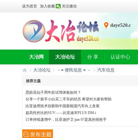
设为首页
加入收藏
关注微信
daye520.c
n
大冶网
大冶论坛
分 享
认证中心
大冶论坛
－≡ 便民信息 ≡ －
汽车信息
推荐主题
思皓花仙子周年款试驾体验如何？
大
»
›
›
分享一个新手小白买二手车的经历 希望对大家有帮助
比亚迪用技术创新助中国新能源汽车向上发展
超高性价比的SUV——比亚迪宋PLUS DM-i
订单持续递增中，比亚迪护卫 jian 07是真的很抢手