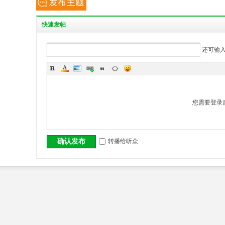
丨
快
速发帖
还可输
您需要登录
大
转播给听众
确认发布
冶