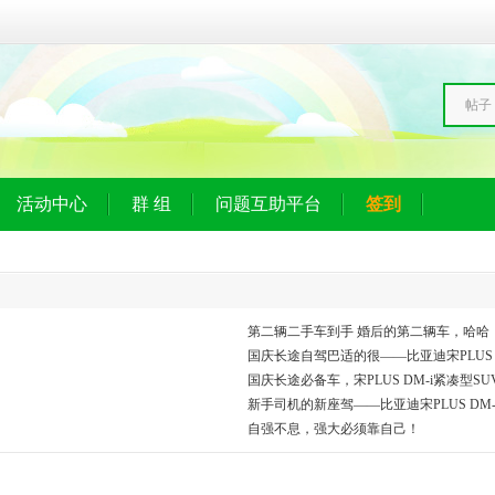
帖子
活动中心
群 组
问题互助平台
签到
第二辆二手车到手 婚后的第二辆车，哈哈
国庆长途自驾巴适的很——比亚迪宋PLUS D
国庆长途必备车，宋PLUS DM-i紧凑型S
新手司机的新座驾——比亚迪宋PLUS DM-
自强不息，强大必须靠自己！