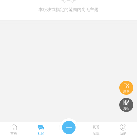
本版块或指定的范围内尚无主题

菜单

海报





首页
社区
发现
我的