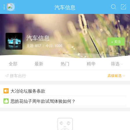
汽车信息



汽车信息
+ 关注
主题: 857 / 今日: 1006
全部
最新
热门
精华
筛选

拼车出行
高级筛选


大冶论坛服务条款

思皓花仙子周年款试驾体验如何？

