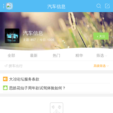
汽车信息



汽车信息
+ 关注
主题: 857 / 今日: 1006
全部
最新
热门
精华
筛选

拼车出行
高级筛选


大冶论坛服务条款

思皓花仙子周年款试驾体验如何？

