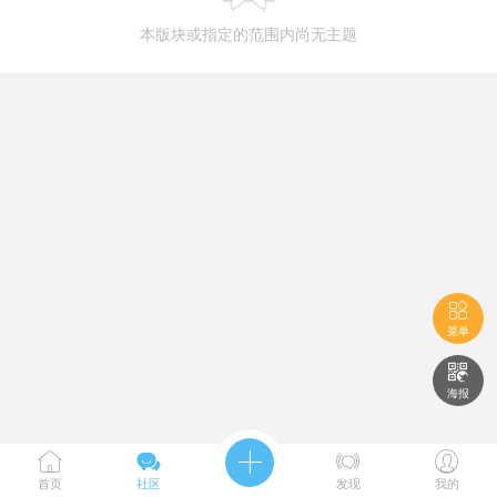
本版块或指定的范围内尚无主题

菜单

海报





首页
社区
发现
我的