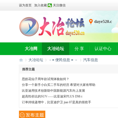
设为首页
加入收藏
关注微信
daye520.c
n
大冶网
大冶论坛
分 享
认证中心
大冶论坛
－≡ 便民信息 ≡ －
汽车信息
推荐主题
思皓花仙子周年款试驾体验如何？
大
»
›
›
分享一个新手小白买二手车的经历 希望对大家有帮助
比亚迪用技术创新助中国新能源汽车向上发展
超高性价比的SUV——比亚迪宋PLUS DM-i
订单持续递增中，比亚迪护卫 jian 07是真的很抢手