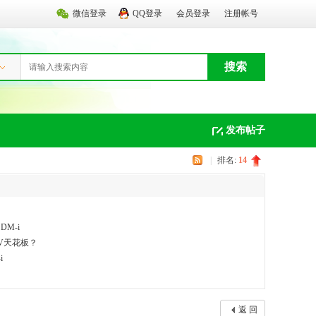
微信登录
QQ登录
会员登录
注册帐号
搜索
发布帖子
|
排名:
14
M-i
UV天花板？
i
返 回