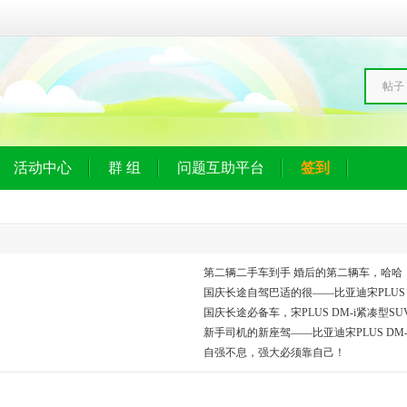
帖子
活动中心
群 组
问题互助平台
签到
第二辆二手车到手 婚后的第二辆车，哈哈
国庆长途自驾巴适的很——比亚迪宋PLUS D
国庆长途必备车，宋PLUS DM-i紧凑型S
新手司机的新座驾——比亚迪宋PLUS DM-
自强不息，强大必须靠自己！