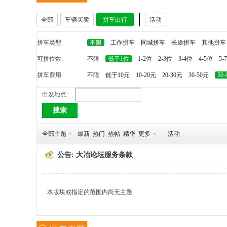
全部
车辆买卖
拼车出行
活动
冶
拼车类型:
不限
工作拼车
同城拼车
长途拼车
其他拼车
可拼位数:
不限
低于1位
1-2位
2-3位
3-4位
4-5位
5-
拼车费用:
不限
低于10元
10-20元
20-30元
30-50元
50
出发地点:
搜索
网
全部主题
最新
热门
热帖
精华
更多
|
活动
公告:
大冶论坛服务条款
本版块或指定的范围内尚无主题