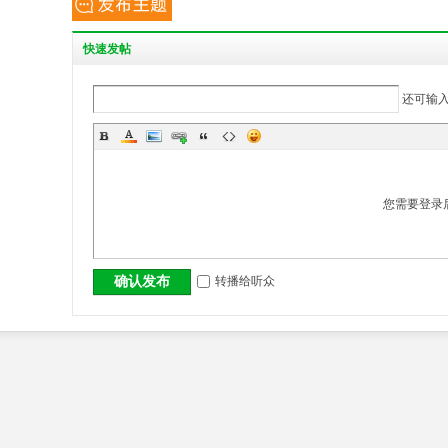
丨
快
速发帖
还可输
您需要登录
大
转播给听众
确认发布
冶