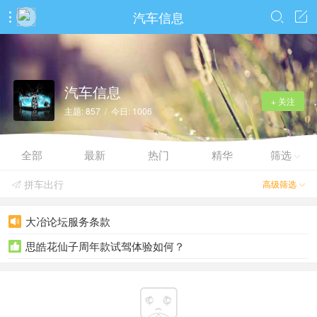
汽车信息



汽车信息
+ 关注
主题: 857 / 今日: 1006
全部
最新
热门
精华
筛选

拼车出行
高级筛选


大冶论坛服务条款

思皓花仙子周年款试驾体验如何？

