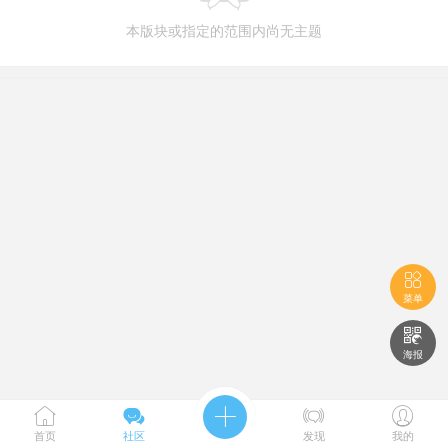
本版块或指定的范围内尚无主题

菜单

海报





首页
社区
发现
我的