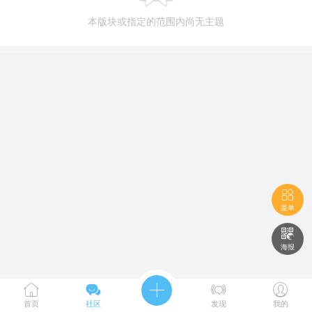
本版块或指定的范围内尚无主题

菜单

海报





首页
社区
发现
我的