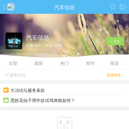
汽车信息



汽车信息
+ 关注
主题: 857 / 今日: 1006
全部
最新
热门
精华
筛选

拼车出行
高级筛选


大冶论坛服务条款

思皓花仙子周年款试驾体验如何？

