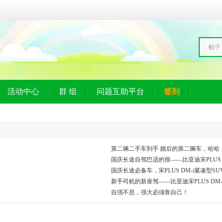
帖子
活动中心
群 组
问题互助平台
签到
第二辆二手车到手 婚后的第二辆车，哈哈
国庆长途自驾巴适的很——比亚迪宋PLUS D
国庆长途必备车，宋PLUS DM-i紧凑型S
新手司机的新座驾——比亚迪宋PLUS DM-
自强不息，强大必须靠自己！