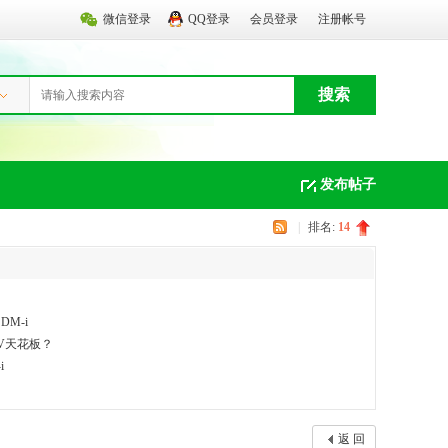
微信登录
QQ登录
会员登录
注册帐号
搜索
发布帖子
|
排名:
14
M-i
UV天花板？
i
返 回