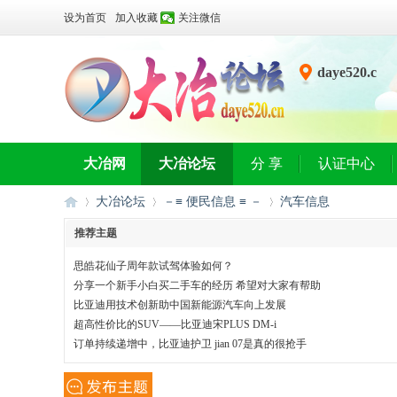
设为首页
加入收藏
关注微信
daye520.c
n
大冶网
大冶论坛
分 享
认证中心
大冶论坛
－≡ 便民信息 ≡ －
汽车信息
推荐主题
思皓花仙子周年款试驾体验如何？
大
»
›
›
分享一个新手小白买二手车的经历 希望对大家有帮助
比亚迪用技术创新助中国新能源汽车向上发展
超高性价比的SUV——比亚迪宋PLUS DM-i
订单持续递增中，比亚迪护卫 jian 07是真的很抢手