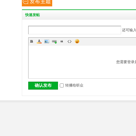
丨
快
速发帖
还可输
您需要登录
大
转播给听众
确认发布
冶