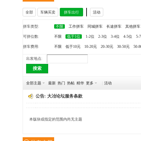
全部
车辆买卖
拼车出行
活动
冶
拼车类型:
不限
工作拼车
同城拼车
长途拼车
其他拼车
可拼位数:
不限
低于1位
1-2位
2-3位
3-4位
4-5位
5-
拼车费用:
不限
低于10元
10-20元
20-30元
30-50元
50-
出发地点:
搜索
网
全部主题
最新
热门
热帖
精华
更多
|
活动
公告:
大冶论坛服务条款
本版块或指定的范围内尚无主题