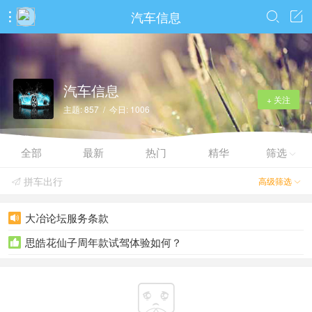
汽车信息



汽车信息
+ 关注
主题: 857 / 今日: 1006
全部
最新
热门
精华
筛选

拼车出行
高级筛选


大冶论坛服务条款

思皓花仙子周年款试驾体验如何？

