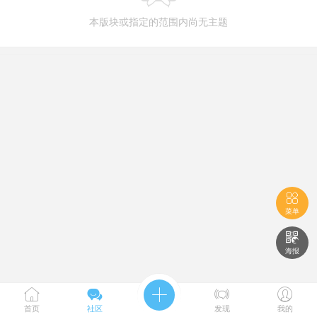
本版块或指定的范围内尚无主题

菜单

海报





首页
社区
发现
我的