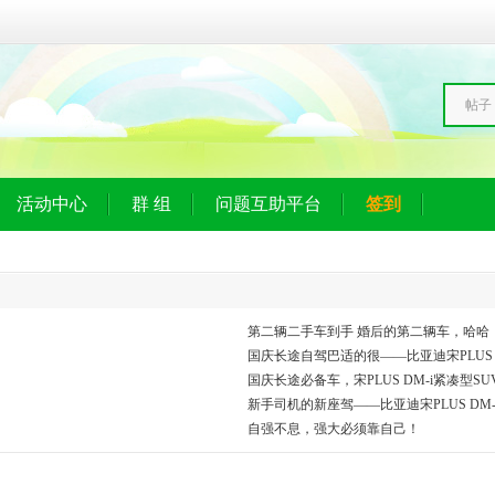
帖子
活动中心
群 组
问题互助平台
签到
第二辆二手车到手 婚后的第二辆车，哈哈
国庆长途自驾巴适的很——比亚迪宋PLUS D
国庆长途必备车，宋PLUS DM-i紧凑型S
新手司机的新座驾——比亚迪宋PLUS DM-
自强不息，强大必须靠自己！