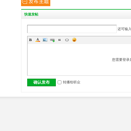
丨
快
速发帖
还可输
您需要登录
大
转播给听众
确认发布
冶