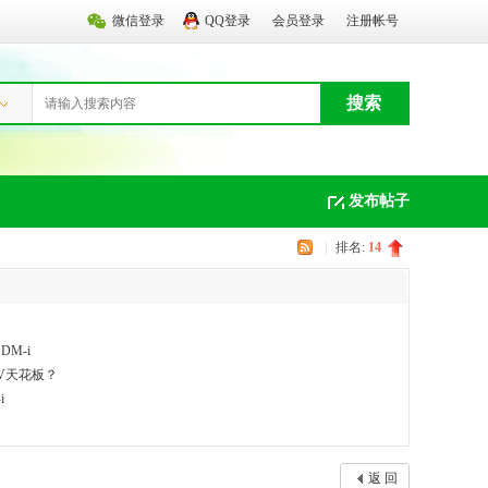
微信登录
QQ登录
会员登录
注册帐号
搜索
发布帖子
|
排名:
14
M-i
UV天花板？
i
返 回