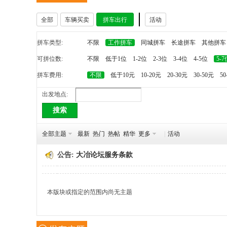
全部
车辆买卖
拼车出行
活动
冶
拼车类型:
不限
工作拼车
同城拼车
长途拼车
其他拼车
可拼位数:
不限
低于1位
1-2位
2-3位
3-4位
4-5位
5-7
拼车费用:
不限
低于10元
10-20元
20-30元
30-50元
50
出发地点:
搜索
网
全部主题
最新
热门
热帖
精华
更多
|
活动
公告:
大冶论坛服务条款
本版块或指定的范围内尚无主题