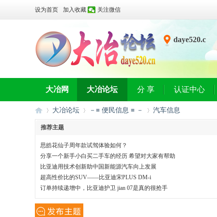
设为首页
加入收藏
关注微信
daye520.c
n
大冶网
大冶论坛
分 享
认证中心
大冶论坛
－≡ 便民信息 ≡ －
汽车信息
推荐主题
思皓花仙子周年款试驾体验如何？
大
»
›
›
分享一个新手小白买二手车的经历 希望对大家有帮助
比亚迪用技术创新助中国新能源汽车向上发展
超高性价比的SUV——比亚迪宋PLUS DM-i
订单持续递增中，比亚迪护卫 jian 07是真的很抢手