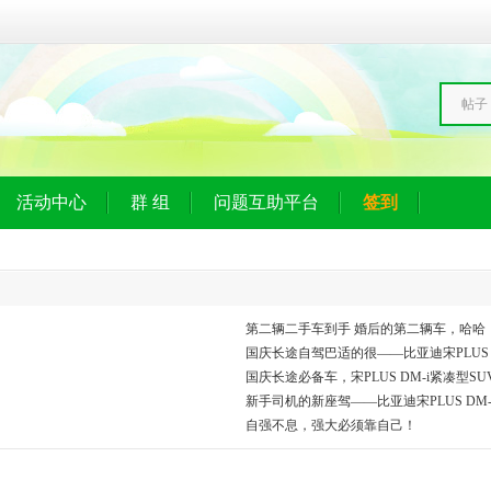
帖子
活动中心
群 组
问题互助平台
签到
第二辆二手车到手 婚后的第二辆车，哈哈
国庆长途自驾巴适的很——比亚迪宋PLUS D
国庆长途必备车，宋PLUS DM-i紧凑型S
新手司机的新座驾——比亚迪宋PLUS DM-
自强不息，强大必须靠自己！