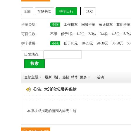
全部
车辆买卖
拼车出行
活动
冶
拼车类型:
不限
工作拼车
同城拼车
长途拼车
其他拼车
可拼位数:
不限
低于1位
1-2位
2-3位
3-4位
4-5位
5-7
拼车费用:
不限
低于10元
10-20元
20-30元
30-50元
50
出发地点:
搜索
网
全部主题
最新
热门
热帖
精华
更多
|
活动
公告:
大冶论坛服务条款
本版块或指定的范围内尚无主题