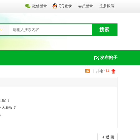
微信登录
QQ登录
会员登录
注册帐号
搜索
发布帖子
|
排名:
14
M-i
UV天花板？
i
返 回