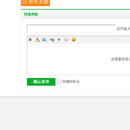
丨
快
速发帖
还可输
您需要登录
大
转播给听众
确认发布
冶