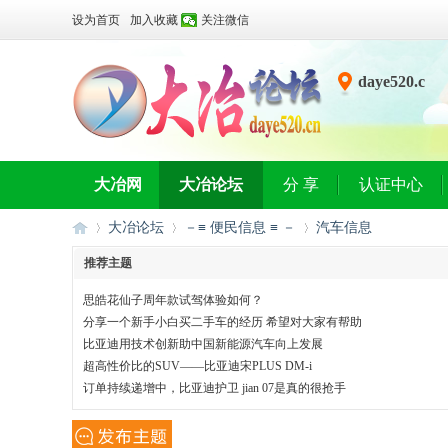
设为首页
加入收藏
关注微信
daye520.c
n
大冶网
大冶论坛
分 享
认证中心
大冶论坛
－≡ 便民信息 ≡ －
汽车信息
推荐主题
思皓花仙子周年款试驾体验如何？
大
»
›
›
分享一个新手小白买二手车的经历 希望对大家有帮助
比亚迪用技术创新助中国新能源汽车向上发展
超高性价比的SUV——比亚迪宋PLUS DM-i
订单持续递增中，比亚迪护卫 jian 07是真的很抢手