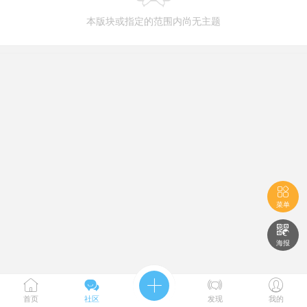
本版块或指定的范围内尚无主题

菜单

海报





首页
社区
发现
我的