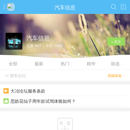
汽车信息



汽车信息
+ 关注
主题: 857 / 今日: 1006
全部
最新
热门
精华
筛选

拼车出行
高级筛选


大冶论坛服务条款

思皓花仙子周年款试驾体验如何？

