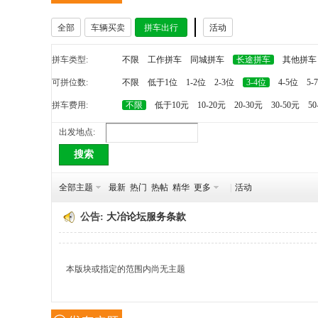
全部
车辆买卖
拼车出行
活动
冶
拼车类型:
不限
工作拼车
同城拼车
长途拼车
其他拼车
可拼位数:
不限
低于1位
1-2位
2-3位
3-4位
4-5位
5-
拼车费用:
不限
低于10元
10-20元
20-30元
30-50元
50
出发地点:
搜索
网
全部主题
最新
热门
热帖
精华
更多
|
活动
公告:
大冶论坛服务条款
本版块或指定的范围内尚无主题