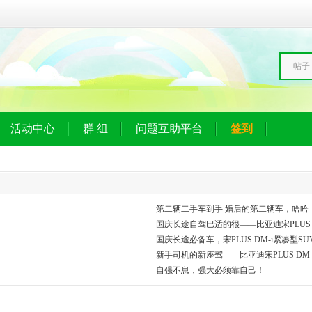
帖子
活动中心
群 组
问题互助平台
签到
第二辆二手车到手 婚后的第二辆车，哈哈
国庆长途自驾巴适的很——比亚迪宋PLUS D
国庆长途必备车，宋PLUS DM-i紧凑型S
新手司机的新座驾——比亚迪宋PLUS DM-
自强不息，强大必须靠自己！