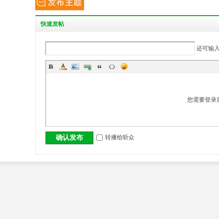
丨
快
速发帖
还可输
您需要登录
大
转播给听众
确认发布
冶