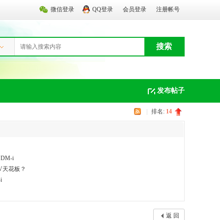
微信登录
QQ登录
会员登录
注册帐号
搜索
发布帖子
|
排名:
14
M-i
UV天花板？
i
返 回