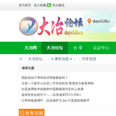
设为首页
加入收藏
关注微信
daye520.c
n
大冶网
大冶论坛
分 享
认证中心
大冶论坛
－≡ 便民信息 ≡ －
汽车信息
推荐主题
思皓花仙子周年款试驾体验如何？
大
»
›
›
分享一个新手小白买二手车的经历 希望对大家有帮助
比亚迪用技术创新助中国新能源汽车向上发展
超高性价比的SUV——比亚迪宋PLUS DM-i
订单持续递增中，比亚迪护卫 jian 07是真的很抢手