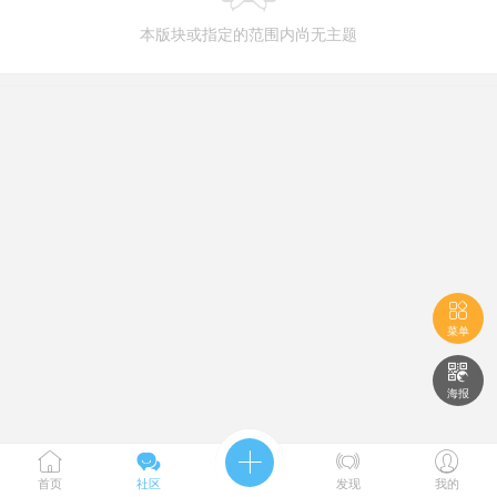
本版块或指定的范围内尚无主题

菜单

海报





首页
社区
发现
我的