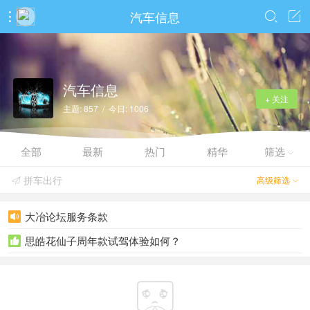
汽车信息



汽车信息
+ 关注
主题: 857 / 今日: 1006
全部
最新
热门
精华
筛选

拼车出行
高级筛选


大冶论坛服务条款

思皓花仙子周年款试驾体验如何？

