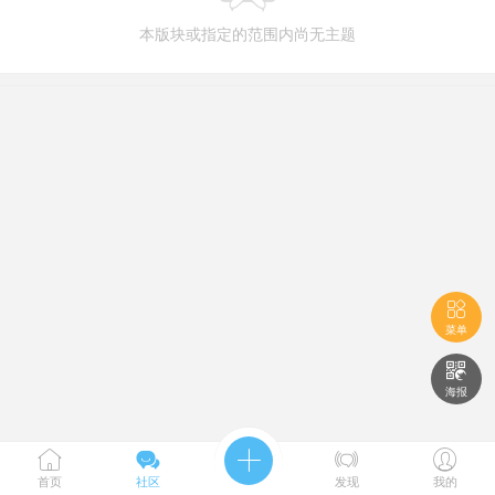
本版块或指定的范围内尚无主题

菜单

海报





首页
社区
发现
我的