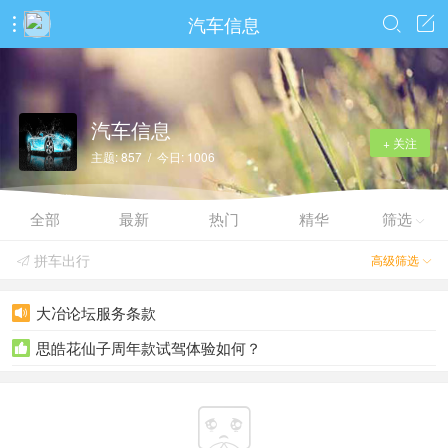
汽车信息



汽车信息
+ 关注
主题: 857 / 今日: 1006
全部
最新
热门
精华
筛选

拼车出行
高级筛选


大冶论坛服务条款

思皓花仙子周年款试驾体验如何？

