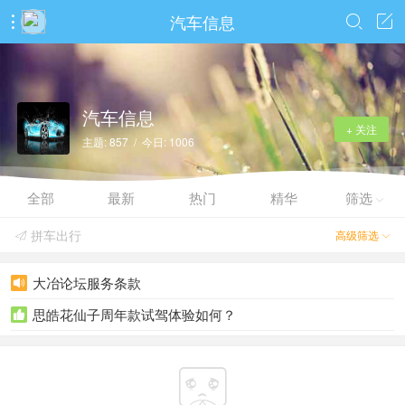
汽车信息



汽车信息
+ 关注
主题: 857 / 今日: 1006
全部
最新
热门
精华
筛选

拼车出行
高级筛选


大冶论坛服务条款

思皓花仙子周年款试驾体验如何？

