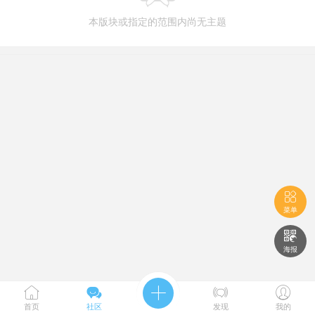
本版块或指定的范围内尚无主题

菜单

海报





首页
社区
发现
我的