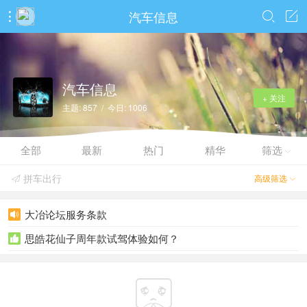
汽车信息



汽车信息
+ 关注
主题: 857 / 今日: 1006
全部
最新
热门
精华
筛选

拼车出行
高级筛选


大冶论坛服务条款

思皓花仙子周年款试驾体验如何？

