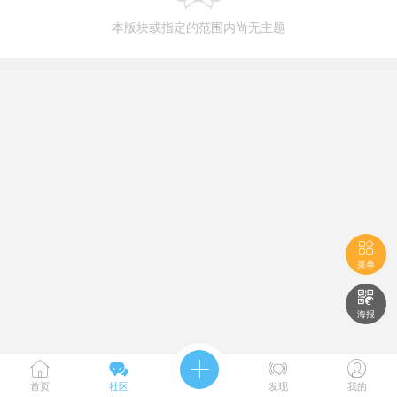
本版块或指定的范围内尚无主题

菜单

海报





首页
社区
发现
我的