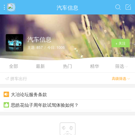
汽车信息



汽车信息
+ 关注
主题: 857 / 今日: 1006
全部
最新
热门
精华
筛选

拼车出行
高级筛选


大冶论坛服务条款

思皓花仙子周年款试驾体验如何？

