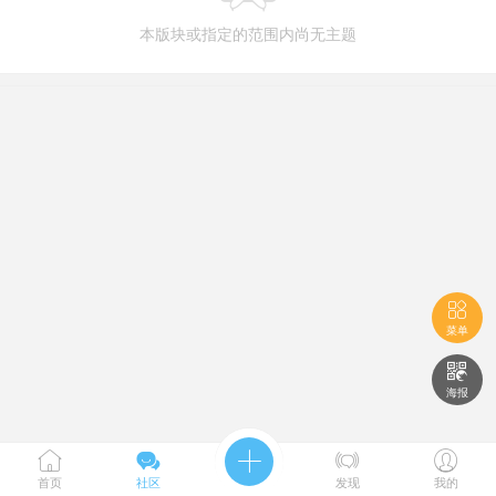
本版块或指定的范围内尚无主题

菜单

海报





首页
社区
发现
我的