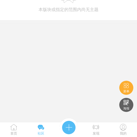
本版块或指定的范围内尚无主题

菜单

海报





首页
社区
发现
我的