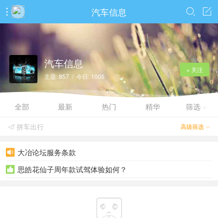
汽车信息



汽车信息
+ 关注
主题: 857 / 今日: 1006
全部
最新
热门
精华
筛选

拼车出行
高级筛选


大冶论坛服务条款

思皓花仙子周年款试驾体验如何？

