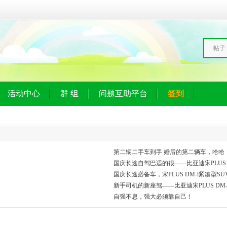
帖子
活动中心
群 组
问题互助平台
签到
第二辆二手车到手 婚后的第二辆车，哈哈
国庆长途自驾巴适的很——比亚迪宋PLUS D
国庆长途必备车，宋PLUS DM-i紧凑型S
新手司机的新座驾——比亚迪宋PLUS DM-
自强不息，强大必须靠自己！