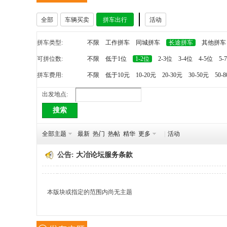
全部
车辆买卖
拼车出行
活动
冶
拼车类型:
不限
工作拼车
同城拼车
长途拼车
其他拼车
可拼位数:
不限
低于1位
1-2位
2-3位
3-4位
4-5位
5-
拼车费用:
不限
低于10元
10-20元
20-30元
30-50元
50-
出发地点:
搜索
网
全部主题
最新
热门
热帖
精华
更多
|
活动
公告:
大冶论坛服务条款
本版块或指定的范围内尚无主题