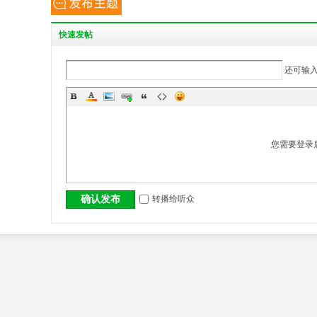
丨
快
速发帖
还可输
您需要登录
大
转播给听众
确认发布
冶