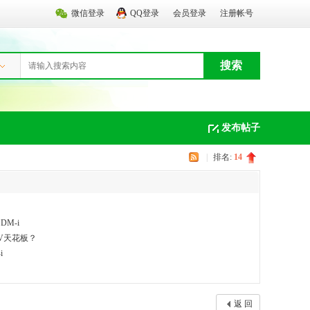
微信登录
QQ登录
会员登录
注册帐号
搜索
发布帖子
|
排名:
14
M-i
UV天花板？
i
返 回