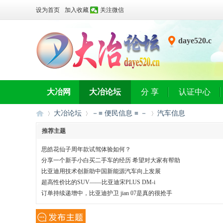
设为首页
加入收藏
关注微信
daye520.c
n
大冶网
大冶论坛
分 享
认证中心
大冶论坛
－≡ 便民信息 ≡ －
汽车信息
推荐主题
思皓花仙子周年款试驾体验如何？
大
»
›
›
分享一个新手小白买二手车的经历 希望对大家有帮助
比亚迪用技术创新助中国新能源汽车向上发展
超高性价比的SUV——比亚迪宋PLUS DM-i
订单持续递增中，比亚迪护卫 jian 07是真的很抢手