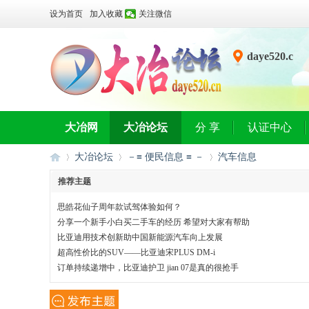
设为首页
加入收藏
关注微信
daye520.c
n
大冶网
大冶论坛
分 享
认证中心
大冶论坛
－≡ 便民信息 ≡ －
汽车信息
推荐主题
思皓花仙子周年款试驾体验如何？
大
»
›
›
分享一个新手小白买二手车的经历 希望对大家有帮助
比亚迪用技术创新助中国新能源汽车向上发展
超高性价比的SUV——比亚迪宋PLUS DM-i
订单持续递增中，比亚迪护卫 jian 07是真的很抢手