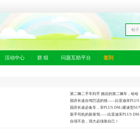
帖子
活动中心
群 组
问题互助平台
签到
第二辆二手车到手 婚后的第二辆车，哈哈
国庆长途自驾巴适的很——比亚迪宋PLUS D
国庆长途必备车，宋PLUS DM-i紧凑型S
新手司机的新座驾——比亚迪宋PLUS DM-
自强不息，强大必须靠自己！