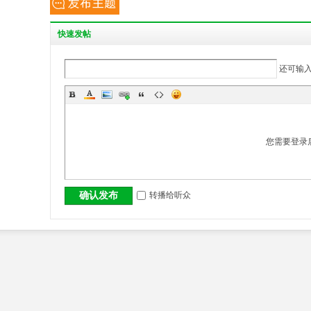
丨
快
速发帖
还可输
您需要登录
大
转播给听众
确认发布
冶