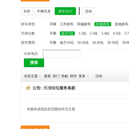
全部
车辆买卖
拼车出行
活动
冶
拼车类型:
不限
工作拼车
同城拼车
长途拼车
其他拼车
可拼位数:
不限
低于1位
1-2位
2-3位
3-4位
4-5位
5-
拼车费用:
不限
低于10元
10-20元
20-30元
30-50元
50-
出发地点:
搜索
网
全部主题
最新
热门
热帖
精华
更多
|
活动
公告:
大冶论坛服务条款
本版块或指定的范围内尚无主题