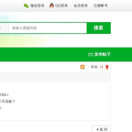
微信登录
QQ登录
会员登录
注册帐号
搜索
发布帖子
|
排名:
14
M-i
UV天花板？
i
返 回