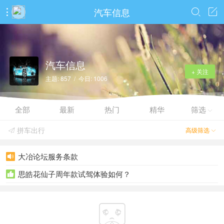
汽车信息



汽车信息
+ 关注
主题: 857 / 今日: 1006
全部
最新
热门
精华
筛选

拼车出行
高级筛选


大冶论坛服务条款

思皓花仙子周年款试驾体验如何？

