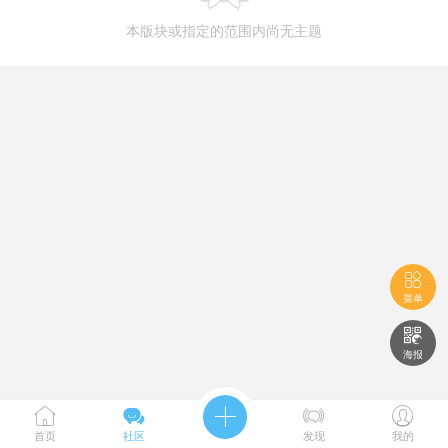
本版块或指定的范围内尚无主题

菜单

海报





首页
社区
发现
我的