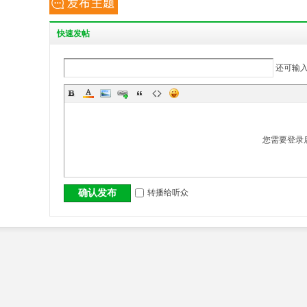
丨
快
速发帖
还可输
您需要登录
大
转播给听众
确认发布
冶