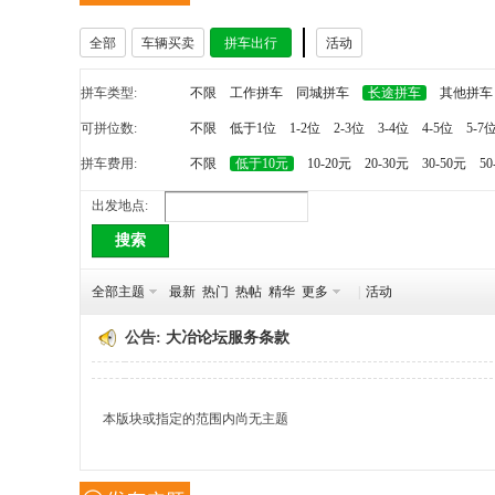
全部
车辆买卖
拼车出行
活动
冶
拼车类型:
不限
工作拼车
同城拼车
长途拼车
其他拼车
可拼位数:
不限
低于1位
1-2位
2-3位
3-4位
4-5位
5-7
拼车费用:
不限
低于10元
10-20元
20-30元
30-50元
50
出发地点:
搜索
网
全部主题
最新
热门
热帖
精华
更多
|
活动
公告:
大冶论坛服务条款
本版块或指定的范围内尚无主题