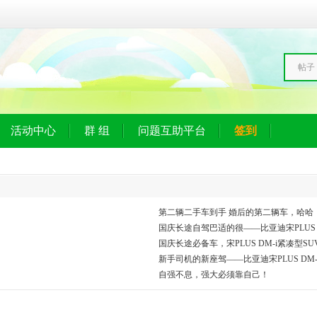
帖子
活动中心
群 组
问题互助平台
签到
第二辆二手车到手 婚后的第二辆车，哈哈
国庆长途自驾巴适的很——比亚迪宋PLUS D
国庆长途必备车，宋PLUS DM-i紧凑型S
新手司机的新座驾——比亚迪宋PLUS DM-
自强不息，强大必须靠自己！