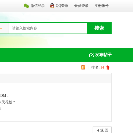
微信登录
QQ登录
会员登录
注册帐号
搜索
发布帖子
|
排名:
14
M-i
UV天花板？
i
返 回