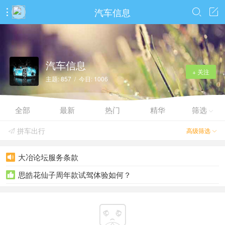
汽车信息



汽车信息
+ 关注
主题: 857 / 今日: 1006
全部
最新
热门
精华
筛选

拼车出行
高级筛选


大冶论坛服务条款

思皓花仙子周年款试驾体验如何？

