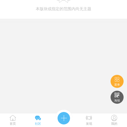
本版块或指定的范围内尚无主题

菜单

海报





首页
社区
发现
我的