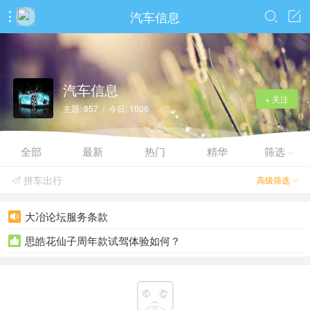
汽车信息



汽车信息
+ 关注
主题: 857 / 今日: 1006
全部
最新
热门
精华
筛选

拼车出行
高级筛选


大冶论坛服务条款

思皓花仙子周年款试驾体验如何？

