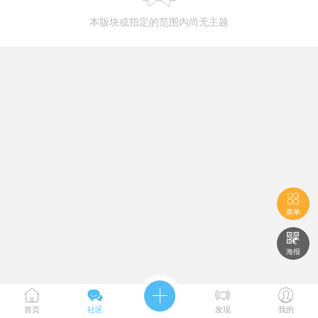
本版块或指定的范围内尚无主题

菜单

海报





首页
社区
发现
我的