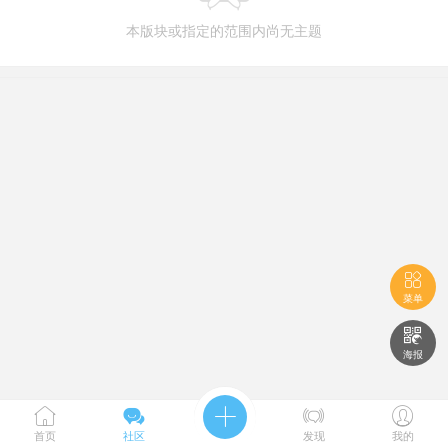
本版块或指定的范围内尚无主题

菜单

海报





首页
社区
发现
我的