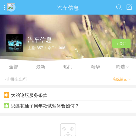
汽车信息



汽车信息
+ 关注
主题: 857 / 今日: 1006
全部
最新
热门
精华
筛选

拼车出行
高级筛选


大冶论坛服务条款

思皓花仙子周年款试驾体验如何？

