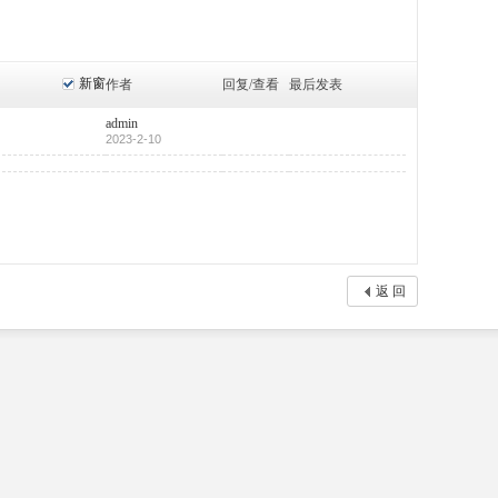
新窗
作者
回复/查看
最后发表
admin
2023-2-10
返 回