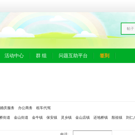
帖子
活动中心
群 组
问题互助平台
签到
婚庆服务
办公商务
租车代驾
桥街道
金山街道
金牛镇
保安镇
灵乡镇
金山店镇
还地桥镇
殷祖镇
刘仁
电话: