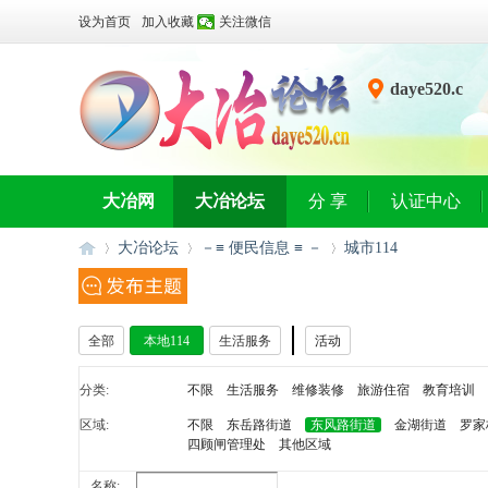
设为首页
加入收藏
关注微信
daye520.c
n
大冶网
大冶论坛
分 享
认证中心
大冶论坛
－≡ 便民信息 ≡ －
城市114
大
»
›
›
全部
本地114
生活服务
活动
分类:
不限
生活服务
维修装修
旅游住宿
教育培训
区域:
不限
东岳路街道
东风路街道
金湖街道
罗家
四顾闸管理处
其他区域
名称: