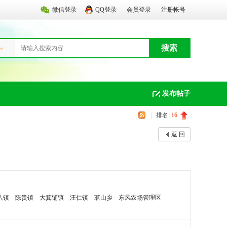
微信登录
QQ登录
会员登录
注册帐号
搜索
发布帖子
|
排名:
16
返 回
八镇
陈贵镇
大箕铺镇
汪仁镇
茗山乡
东风农场管理区