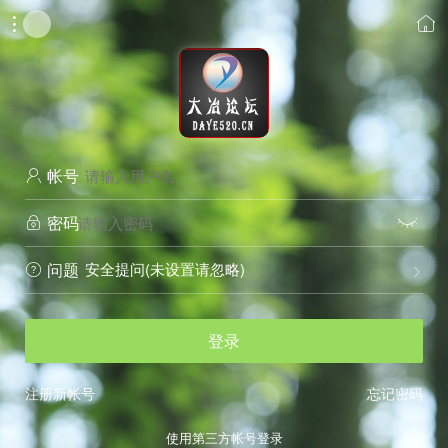


帐号

密码


安全提问(未设置请忽略)
问题


登录
注册新帐号
忘记密码
使用第三方帐号登录